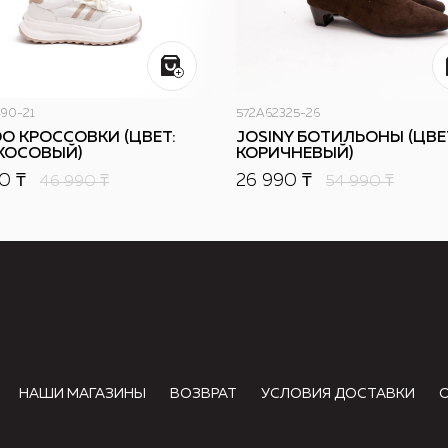
90-21
572A62325-26
O КРОССОВКИ (ЦВЕТ:
JOSINY БОТИЛЬОНЫ (ЦВЕ
КОСОВЫЙ)
КОРИЧНЕВЫЙ)
0 ₸
26 990 ₸
46 990
₸
54 990
₸
НАШИ МАГАЗИНЫ
ВОЗВРАТ
УСЛОВИЯ ДОСТАВКИ