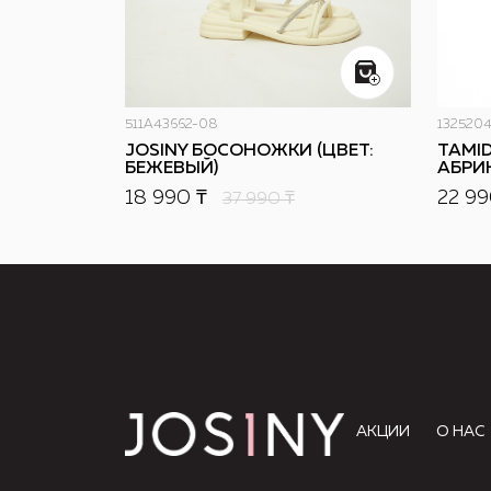
511A43662-08
1325204
JOSINY БОСОНОЖКИ (ЦВЕТ:
TAMID
БЕЖЕВЫЙ)
АБРИ
18 990 ₸
22 99
37 990
₸
АКЦИИ
О НАС