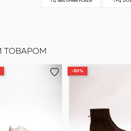
ТЦ ‘ABU DHABI PLAZA’
ТРЦ ‘DO
М ТОВАРОМ
-50%