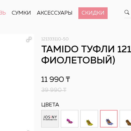
ВЬ
СУМКИ
АКСЕССУАРЫ
СКИДКИ
121333110-50
TAMIDO ТУФЛИ 1213
ФИОЛЕТОВЫЙ)
11 990
₸
39 990
₸
ЦВЕТА