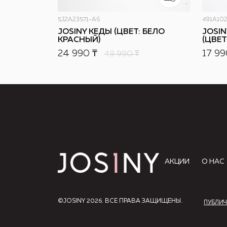
5J2A23571-A6
491A102
JOSINY КЕДЫ (ЦВЕТ: БЕЛО
JOSIN
КРАСНЫЙ)
(ЦВЕТ
24 990 ₸
17 99
49 990
₸
АКЦИИ
О НАС
©JOSINY 2026. ВСЕ ПРАВА ЗАЩИЩЕНЫ.
ПУБЛИЧ