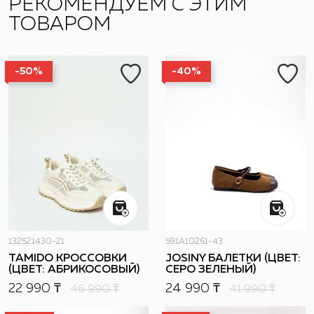
РЕКОМЕНДУЕМ С ЭТИМ
ТОВАРОМ
-50%
-40%
132521430-21
591A10261-43
TAMIDO КРОССОВКИ
JOSINY БАЛЕТКИ (ЦВЕТ:
(ЦВЕТ: АБРИКОСОВЫЙ)
СЕРО ЗЕЛЕНЫЙ)
22 990 ₸
24 990 ₸
46 990
₸
41 990
₸