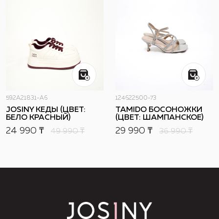
592A21831-A6
124622500-73
JOSINY КЕДЫ (ЦВЕТ:
TAMIDO БОСОНОЖКИ
БЕЛО КРАСНЫЙ)
(ЦВЕТ: ШАМПАНСКОЕ)
24 990 ₸
29 990 ₸
49 990
₸
36 990
₸