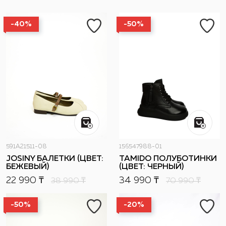
-40%
-50%
591A21511-08
156547988-01
JOSINY БАЛЕТКИ (ЦВЕТ:
TAMIDO ПОЛУБОТИНКИ
БЕЖЕВЫЙ)
(ЦВЕТ: ЧЕРНЫЙ)
22 990 ₸
34 990 ₸
38 990
₸
70 990
₸
-50%
-20%