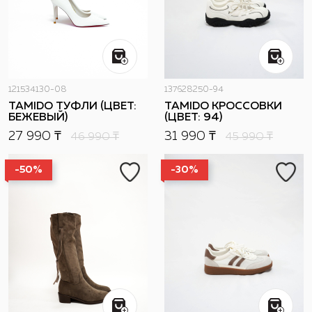
121534130-08
137628250-94
TAMIDO ТУФЛИ (ЦВЕТ:
TAMIDO КРОССОВКИ
БЕЖЕВЫЙ)
(ЦВЕТ: 94)
27 990 ₸
31 990 ₸
46 990
₸
45 990
₸
-50%
-30%