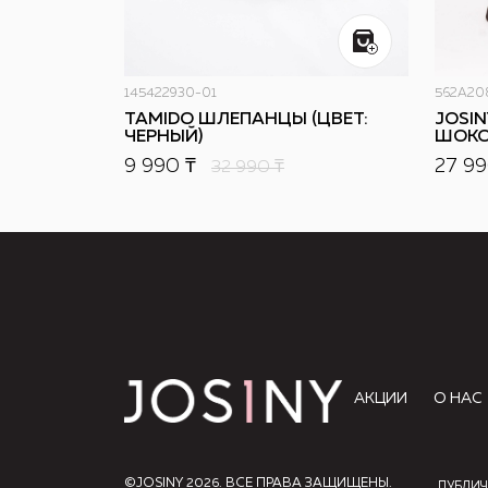
145422930-01
562A20
TAMIDO ШЛЕПАНЦЫ (ЦВЕТ:
JOSIN
ЧЕРНЫЙ)
ШОКО
9 990 ₸
27 99
32 990
₸
АКЦИИ
О НАС
©JOSINY 2026. ВСЕ ПРАВА ЗАЩИЩЕНЫ.
ПУБЛИЧ