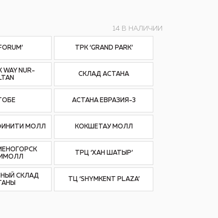
14 В НАЛИЧИИ
‘FORUM’
ТРК ‘GRAND PARK’
K WAY NUR-
СКЛАД АСТАНА
LTAN
ТОБЕ
АСТАНА ЕВРАЗИЯ-3
ФИНИТИ МОЛЛ
КОКШЕТАУ МОЛЛ
МЕНОГОРСК
ТРЦ ‘ХАН ШАТЫР’
ИМОЛЛ
НЫЙ СКЛАД
ТЦ ‘SHYMKENT PLAZA’
ТАНЫ