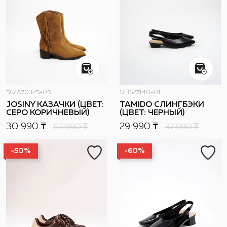
562A70325-05
123627140-01
JOSINY КАЗАЧКИ (ЦВЕТ:
TAMIDO СЛИНГБЭКИ
СЕРО КОРИЧНЕВЫЙ)
(ЦВЕТ: ЧЕРНЫЙ)
30 990 ₸
29 990 ₸
62 990
₸
37 990
₸
-50%
-60%