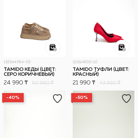
132544784-03
121514900-10
TAMIDO КЕДЫ (ЦВЕТ:
TAMIDO ТУФЛИ (ЦВЕТ:
СЕРО КОРИЧНЕВЫЙ)
КРАСНЫЙ)
24 990 ₸
21 990 ₸
50 990
₸
43 990
₸
-40%
-50%