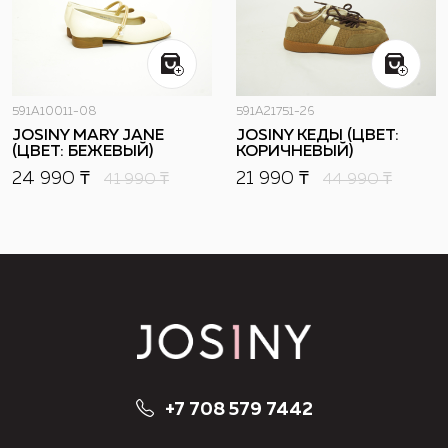
591A10011-08
591A21751-26
JOSINY MARY JANE
JOSINY КЕДЫ (ЦВЕТ:
(ЦВЕТ: БЕЖЕВЫЙ)
КОРИЧНЕВЫЙ)
24 990 ₸
21 990 ₸
41 990
₸
44 990
₸
+7 708 579 7442