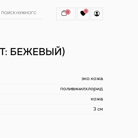
0
0
Т: БЕЖЕВЫЙ)
эко кожа
поливинилхлорид
кожа
3 см