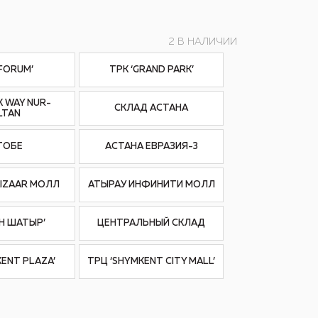
2 В НАЛИЧИИ
‘FORUM’
ТРК ‘GRAND PARK’
K WAY NUR-
СКЛАД АСТАНА
LTAN
ТОБЕ
АСТАНА ЕВРАЗИЯ-3
IZAAR МОЛЛ
АТЫРАУ ИНФИНИТИ МОЛЛ
АН ШАТЫР’
ЦЕНТРАЛЬНЫЙ СКЛАД
KENT PLAZA’
ТРЦ ‘SHYMKENT CITY MALL’