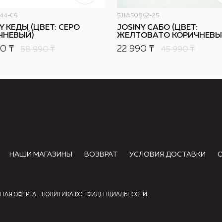
44-C6
5J1A50862-25
Y КЕДЫ (ЦВЕТ: СЕРО
JOSINY САБО (ЦВЕТ:
ЧНЕВЫЙ)
ЖЕЛТОВАТО КОРИЧНЕВЫ
0 ₸
22 990 ₸
58 990
₸
45 990
₸
НАШИ МАГАЗИНЫ
ВОЗВРАТ
УСЛОВИЯ ДОСТАВКИ
НАЯ ОФЕРТА
ПОЛИТИКА КОНФИДЕНЦИАЛЬНОСТИ