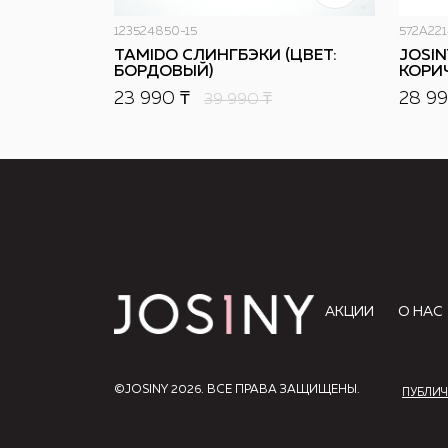
123524850-15
572A221
TAMIDO СЛИНГБЭКИ (ЦВЕТ:
JOSIN
БОРДОВЫЙ)
КОРИ
23 990 ₸
28 99
39 990
₸
АКЦИИ
О НАС
©JOSINY 2026. ВСЕ ПРАВА ЗАЩИЩЕНЫ.
ПУБЛИЧ