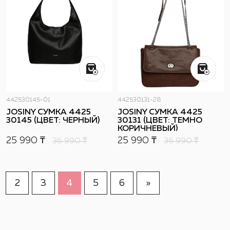
442530145-01
442530131-28
JOSINY СУМКА 4425
JOSINY СУМКА 4425
30145 (ЦВЕТ: ЧЕРНЫЙ)
30131 (ЦВЕТ: ТЕМНО
КОРИЧНЕВЫЙ)
25 990 ₸
25 990 ₸
36 990
₸
36 990
₸
2
3
4
5
6
»