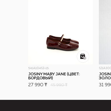
541A10463-15
6J1A300
JOSINY MARY JANE (ЦВЕТ:
JOSIN
БОРДОВЫЙ)
ЗОЛО
27 990 ₸
31 99
45 990
₸