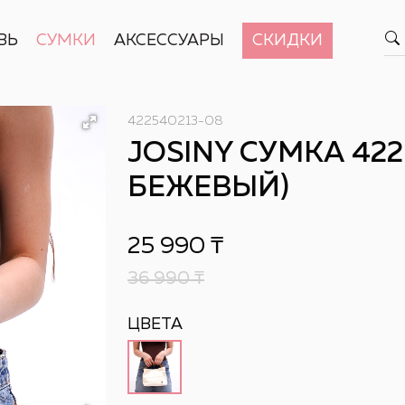
ВЬ
СУМКИ
АКСЕССУАРЫ
СКИДКИ
422540213-08
JOSINY СУМКА 4225
БЕЖЕВЫЙ)
25 990
₸
36 990
₸
ЦВЕТА