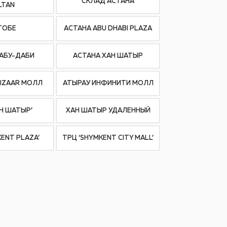
СКЛАД АСТАНА
LTAN
ТОБЕ
АСТАНА ABU DHABI PLAZA
АБУ-ДАБИ
АСТАНА ХАН ШАТЫР
IZAAR МОЛЛ
АТЫРАУ ИНФИНИТИ МОЛЛ
АН ШАТЫР’
ХАН ШАТЫР УДАЛЕННЫЙ
KENT PLAZA’
ТРЦ ‘SHYMKENT CITY MALL’