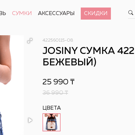
ВЬ
СУМКИ
АКСЕССУАРЫ
СКИДКИ
422560115-08
JOSINY СУМКА 4225
БЕЖЕВЫЙ)
25 990
₸
36 990
₸
ЦВЕТА