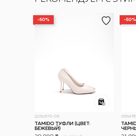
-50%
-50%
121511870-08
1565479
TAMIDO ТУФЛИ (ЦВЕТ:
TAMI
БЕЖЕВЫЙ)
ЧЕРН